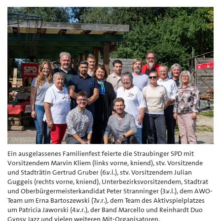
Ein ausgelassenes Familienfest feierte die Straubinger SPD mit
Vorsitzendem Marvin Kliem (links vorne, kniend), stv. Vorsitzende
und Stadträtin Gertrud Gruber (6.v.l.), stv. Vorsitzendem Julian
Guggeis (rechts vorne, kniend), Unterbezirksvorsitzendem, Stadtrat
und Oberbürgermeisterkandidat Peter Stranninger (3.v.l.), dem AWO-
Team um Erna Bartoszewski (7.v.r.), dem Team des Aktivspielplatzes
um Patricia Jaworski (4.v.r.), der Band Marcello und Reinhardt Duo
Gypsy Jazz und vielen weiteren Mit-Organisatoren.