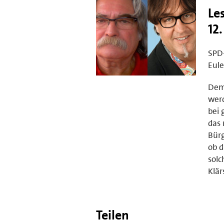
Le
12.
SPD-
Eul
Dem
werd
bei 
das 
Bürg
ob d
sol
Klär
Teilen