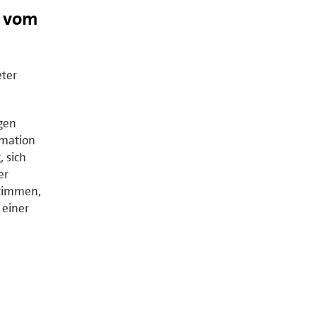
r vom
eter
gen
rmation
 sich
er
stimmen,
 einer