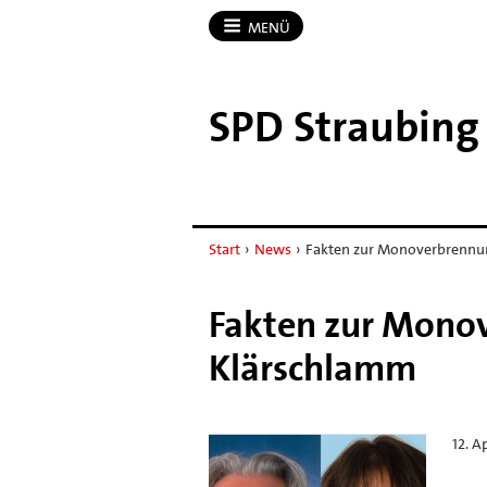
MENÜ
SPD Straubing
Start
›
News
›
Fakten zur Monoverbrennu
Fakten zur Mono
Klärschlamm
12. A